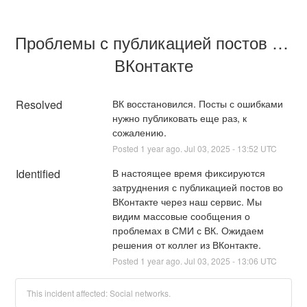
Проблемы с публикацией постов во 
ВКонтакте
Resolved
ВК восстановился. Посты с ошибками 
нужно публиковать еще раз, к 
сожалению.
Posted
1
year ago.
Jul
03
,
2025
-
13:52
UTC
Identified
В настоящее время фиксируются 
затруднения с публикацией постов во 
ВКонтакте через наш сервис. Мы 
видим массовые сообщения о 
проблемах в СМИ с ВК. Ожидаем 
решения от коллег из ВКонтакте.
Posted
1
year ago.
Jul
03
,
2025
-
13:06
UTC
This incident affected: Social networks.