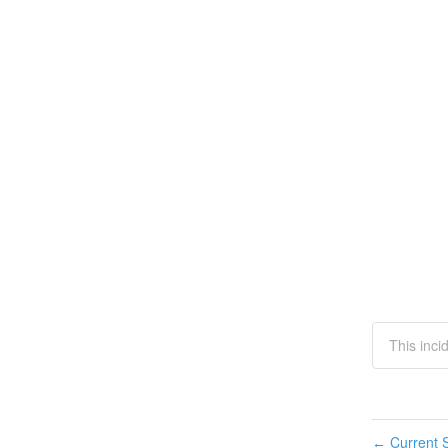
This inci
Current S
←