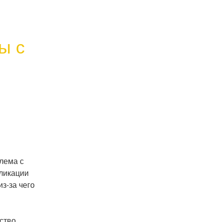
 с 
ема с 
ликации 
-за чего 
тво 