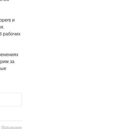
pers и 
. 
 рабочих 
енениях 
рим за 
ые 
n Statuspage