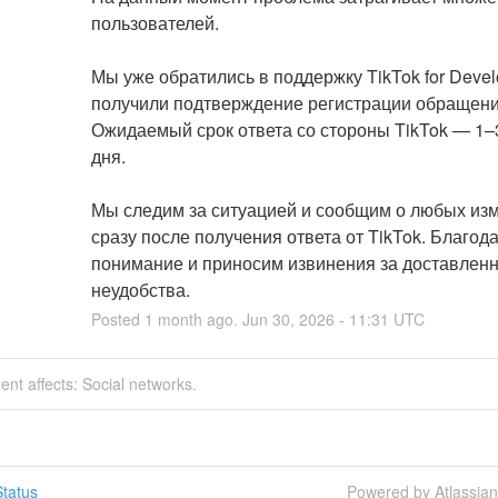
пользователей.
Мы уже обратились в поддержку TikTok for Develo
получили подтверждение регистрации обращения
Ожидаемый срок ответа со стороны TikTok — 1–3
дня.
Мы следим за ситуацией и сообщим о любых изм
сразу после получения ответа от TikTok. Благода
понимание и приносим извинения за доставленн
неудобства.
Posted
1
month ago.
Jun
30
,
2026
-
11:31
UTC
dent affects: Social networks.
tatus
Powered by Atlassia