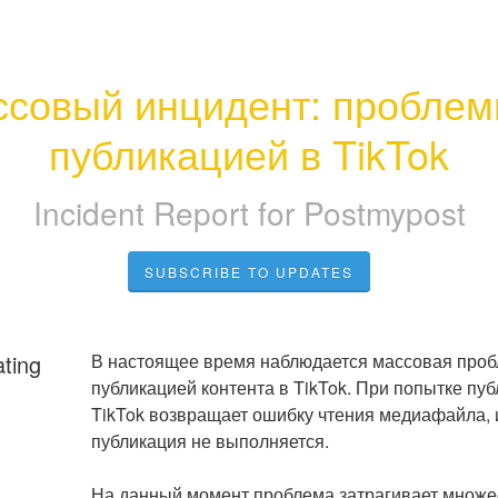
совый инцидент: проблемы
публикацией в TikTok
Incident Report for
Postmypost
SUBSCRIBE TO UPDATES
ating
В настоящее время наблюдается массовая пробл
публикацией контента в TikTok. При попытке пуб
TikTok возвращает ошибку чтения медиафайла, из
публикация не выполняется.
На данный момент проблема затрагивает множес